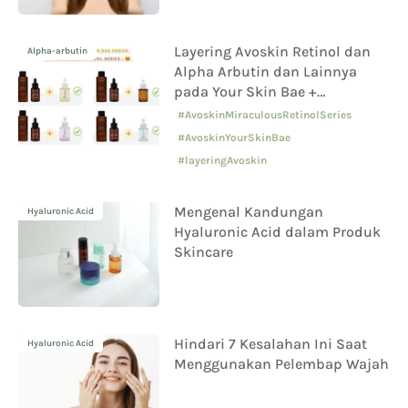
Layering Avoskin Retinol dan
Alpha-arbutin
Alpha Arbutin dan Lainnya
pada Your Skin Bae +
Miraculous Retinol Series
#AvoskinMiraculousRetinolSeries
#AvoskinYourSkinBae
#layeringAvoskin
Mengenal Kandungan
Hyaluronic Acid
Hyaluronic Acid dalam Produk
Skincare
Hindari 7 Kesalahan Ini Saat
Hyaluronic Acid
Menggunakan Pelembap Wajah