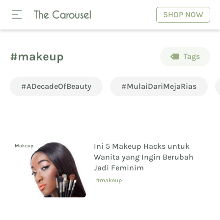
SHOP NOW
#makeup
Tags
#ADecadeOfBeauty
#MulaiDariMejaRias
Ini 5 Makeup Hacks untuk
Makeup
Wanita yang Ingin Berubah
Jadi Feminim
#makeup