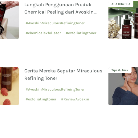
Langkah Penggunaan Produk
AHA BHA PHA
Chemical Peeling dari Avoskin
Miraculous Refining Series yang
#AvoskinMiraculousRefiningToner
Tepat
#chemicalexfoliator
#exfoliatingtoner
Cerita Mereka Seputar Miraculous
Tips & Trick
Refining Toner
#AvoskinMiraculousRefiningToner
#exfoliatingtoner
#ReviewAvoskin