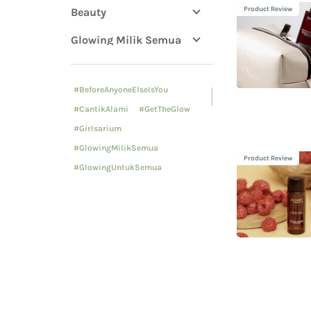
Product Review
Beauty
Glowing Milik Semua
Ingredients
#BeforeAnyoneElseIsYou
Lifestyle
#CantikAlami
#GetTheGlow
Skin Problems
#Girlsarium
#GlowingMilikSemua
Tell Avoskin Story
Product Review
#GlowingUntukSemua
Uncategorized
#HealthyHacks
#MenCorner
#Mensiklopedia
#Mensiklopedia#GlowingMilikSe
mua
#MulaiDariMejaRias
#PenanamanPohon
#SehatDariDalam
#SustainabilityInCommunity