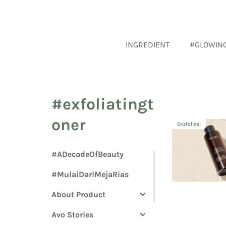
INGREDIENT
#GLOWIN
#exfoliatingt
oner
Eksfoliasi
#ADecadeOfBeauty
#MulaiDariMejaRias
About Product
Avo Stories