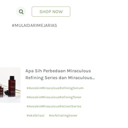
SHOP NOW
E
#MULAIDARIMEJARIAS
Apa Sih Perbedaan Miraculous
Refining Series dan Miraculous
Retinol Series?
#AvoskinMiraculousRefiningSerum
#AvoskinMiraculousRefiningToner
#AvoskinMiraculousRetinolSeries
#eksfoliasi
#exfoliatingtoner