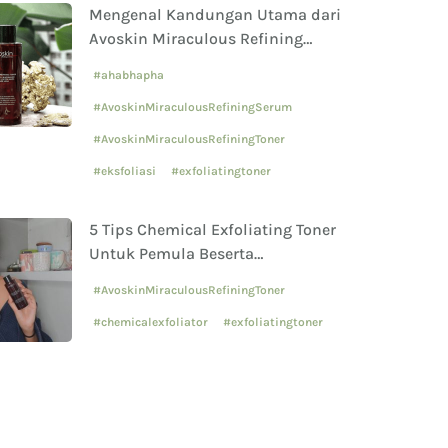
Mengenal Kandungan Utama dari
Avoskin Miraculous Refining
Series : AHA, BHA, PHA, dan
#ahabhapha
Niacinamide
#AvoskinMiraculousRefiningSerum
#AvoskinMiraculousRefiningToner
#eksfoliasi
#exfoliatingtoner
5 Tips Chemical Exfoliating Toner
Untuk Pemula Beserta
Rekomendasi Produknya
#AvoskinMiraculousRefiningToner
#chemicalexfoliator
#exfoliatingtoner