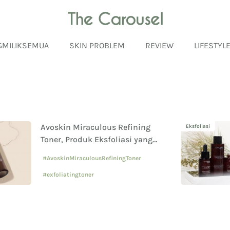
GMILIKSEMUA
SKIN PROBLEM
REVIEW
LIFESTYL
Avoskin Miraculous Refining
Eksfoliasi
Toner, Produk Eksfoliasi yang
Ringan untuk Kulit
#AvoskinMiraculousRefiningToner
#exfoliatingtoner