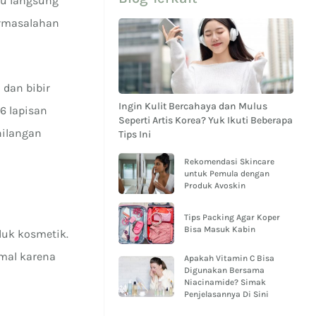
u langsung
ermasalahan
 dan bibir
Ingin Kulit Bercahaya dan Mulus
-6 lapisan
Seperti Artis Korea? Yuk Ikuti Beberapa
hilangan
Tips Ini
Rekomendasi Skincare
untuk Pemula dengan
Produk Avoskin
Tips Packing Agar Koper
Bisa Masuk Kabin
duk kosmetik.
mal karena
Apakah Vitamin C Bisa
Digunakan Bersama
Niacinamide? Simak
Penjelasannya Di Sini