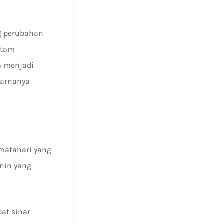
g perubahan
itam
a menjadi
warnanya
 matahari yang
anin yang
at sinar