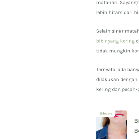
matahari. Sayangn
lebih hitam dari b
Selain sinar matah
bibir yang kering
d
tidak mungkin kon
Ternyata, ada bany
dilakukan dengan 
kering dan pecah-
Skincare
B
B