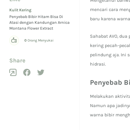
Mengetahui bahwa
mencari cara meng
Kulit Kering
Penyebab Bibir Hitam Bisa Di
baru karena warna
Atasi dengan Kandungan Arnica
Montana Flower Extract
Sahabat AVO, dua 
0
Orang Menyukai
kering pecah-pecah
pelindung
aja
. Ini
Share
hidrasi.
Penyebab Bi
Melakukan aktivit
Namun apa jadinya
warna bibir meng