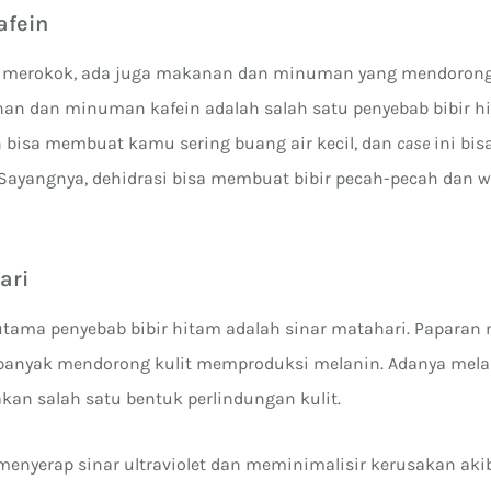
afein
an merokok, ada juga makanan dan minuman yang mendoron
nan dan minuman kafein adalah salah satu penyebab bibir h
in bisa membuat kamu sering buang air kecil, dan
case
ini bis
 Sayangnya, dehidrasi bisa membuat bibir pecah-pecah dan 
ari
 utama penyebab bibir hitam adalah sinar matahari. Paparan
n banyak mendorong kulit memproduksi melanin. Adanya mel
kan salah satu bentuk perlindungan kulit.
menyerap sinar ultraviolet dan meminimalisir kerusakan akib