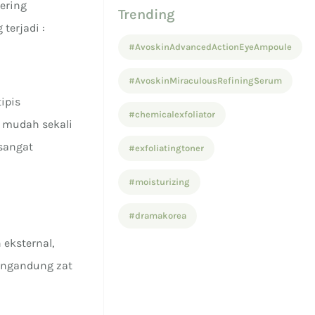
sering
Trending
terjadi :
#AvoskinAdvancedActionEyeAmpoule
#AvoskinMiraculousRefiningSerum
ipis
#chemicalexfoliator
a mudah sekali
 sangat
#exfoliatingtoner
#moisturizing
#dramakorea
 eksternal,
mengandung zat