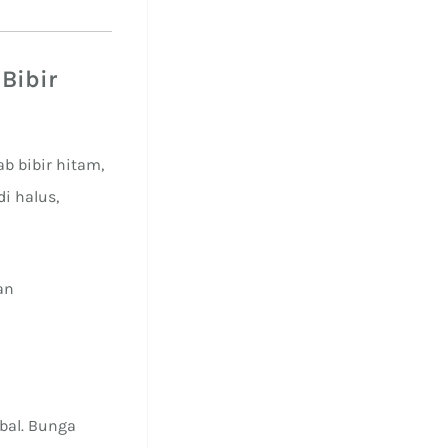
Bibir
ab bibir hitam,
i halus,
an
bal. Bunga