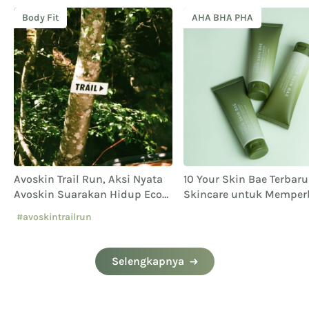
Body Fit
AHA BHA PHA
Avoskin Trail Run, Aksi Nyata
10 Your Skin Bae Terbaru
e
Avoskin Suarakan Hidup Eco
Skincare untuk Memper
Conscious
Skin Barrier
#avoskintrailrun
#eventavoskin
Selengkapnya