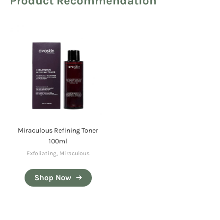
Product Recommendation
Miraculous Refining Toner
100ml
Exfoliating
,
Miraculous
Shop Now