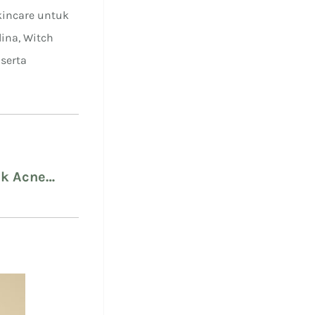
kincare untuk
lina, Witch
 serta
uk Acne