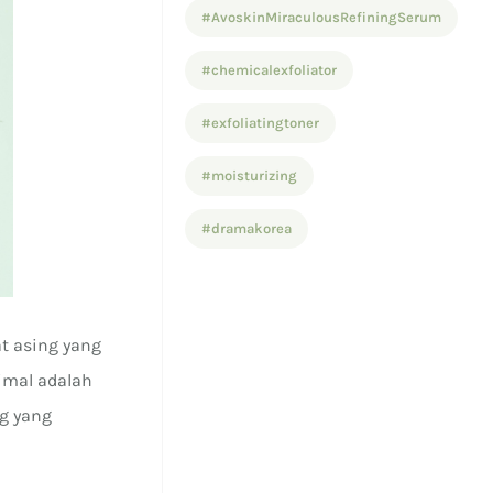
#AvoskinMiraculousRefiningSerum
#chemicalexfoliator
#exfoliatingtoner
#moisturizing
#dramakorea
at asing yang
imal adalah
g yang