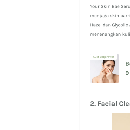
Your Skin Bae Ser
menjaga skin barri
Hazel dan Glycolic
menenangkan kuli
Kulit Berjerawat
B
9
P
2. Facial Cl