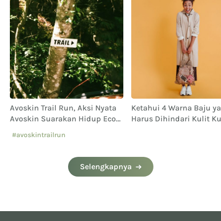
Avoskin Trail Run, Aksi Nyata
Ketahui 4 Warna Baju y
Avoskin Suarakan Hidup Eco
Harus Dihindari Kulit K
Conscious
Langsat!
#avoskintrailrun
#eventavoskin
Selengkapnya