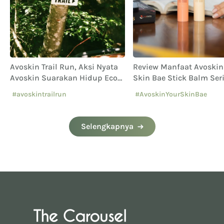
n
Avoskin Trail Run, Aksi Nyata
Review Manfaat Avoskin
Avoskin Suarakan Hidup Eco
Skin Bae Stick Balm Ser
Conscious
#avoskintrailrun
#AvoskinYourSkinBae
#eventavoskin
#kulitberjerawat
Selengkapnya