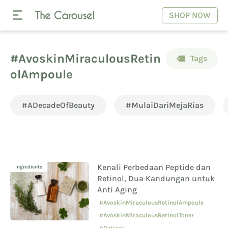
SHOP NOW
#AvoskinMiraculousRetin
Tags
olAmpoule
#ADecadeOfBeauty
#MulaiDariMejaRias
Kenali Perbedaan Peptide dan
Ingredients
Retinol, Dua Kandungan untuk
Anti Aging
#AvoskinMiraculousRetinolAmpoule
#AvoskinMiraculousRetinolToner