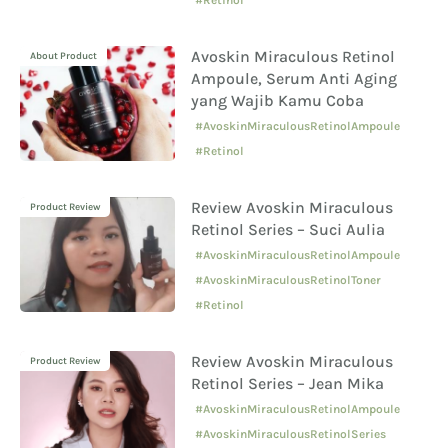
#Retinol
Avoskin Miraculous Retinol
About Product
Ampoule, Serum Anti Aging
yang Wajib Kamu Coba
#AvoskinMiraculousRetinolAmpoule
#Retinol
Review Avoskin Miraculous
Product Review
Retinol Series – Suci Aulia
#AvoskinMiraculousRetinolAmpoule
#AvoskinMiraculousRetinolToner
#Retinol
Review Avoskin Miraculous
Product Review
Retinol Series – Jean Mika
#AvoskinMiraculousRetinolAmpoule
#AvoskinMiraculousRetinolSeries