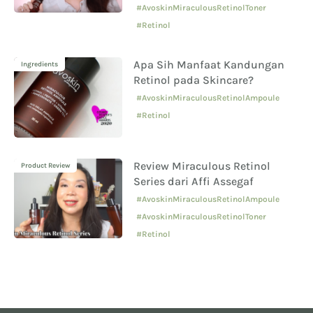
#AvoskinMiraculousRetinolToner
#Retinol
Apa Sih Manfaat Kandungan
Ingredients
Retinol pada Skincare?
#AvoskinMiraculousRetinolAmpoule
#Retinol
Review Miraculous Retinol
Product Review
Series dari Affi Assegaf
#AvoskinMiraculousRetinolAmpoule
#AvoskinMiraculousRetinolToner
#Retinol