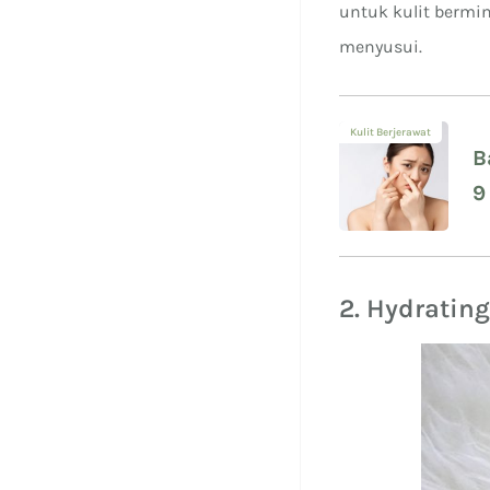
untuk kulit bermin
menyusui.
Kulit Berjerawat
B
9
P
2. Hydratin