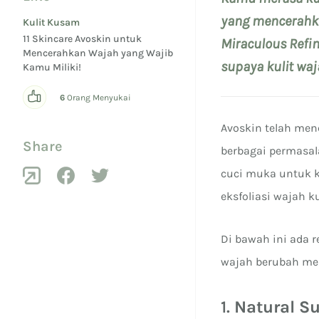
yang mencerahka
Kulit Kusam
11 Skincare Avoskin untuk
Miraculous Refi
Mencerahkan Wajah yang Wajib
supaya kulit waja
Kamu Miliki!
6
Orang Menyukai
Avoskin telah me
Share
berbagai permasala
cuci muka untuk k
eksfoliasi wajah 
Di bawah ini ada 
wajah berubah menj
1.
Natural Su