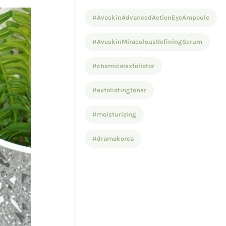
#AvoskinAdvancedActionEyeAmpoule
#AvoskinMiraculousRefiningSerum
#chemicalexfoliator
#exfoliatingtoner
#moisturizing
#dramakorea