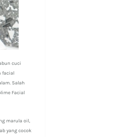
abun cuci
facial
alam. Salah
lime Facial
g marula oil,
bab yang cocok