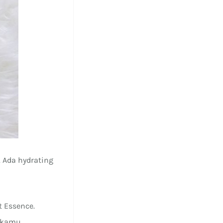
 Ada hydrating
t Essence.
a kamu