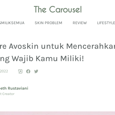
GMILIKSEMUA
SKIN PROBLEM
REVIEW
LIFESTYL
are Avoskin untuk Mencerahka
ng Wajib Kamu Miliki!
 2022
beth Rustaviani
t Creator