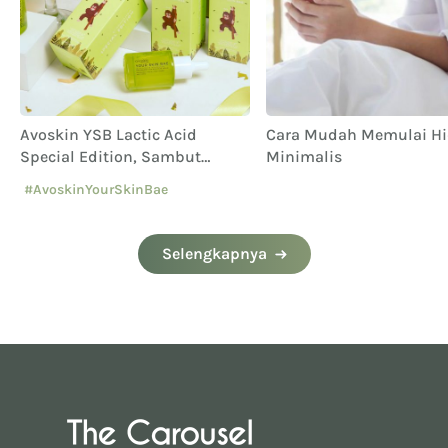
Avoskin YSB Lactic Acid
Cara Mudah Memulai H
Special Edition, Sambut
Minimalis
Anniversary ke-8
#AvoskinYourSkinBae
#lacticacid
Selengkapnya