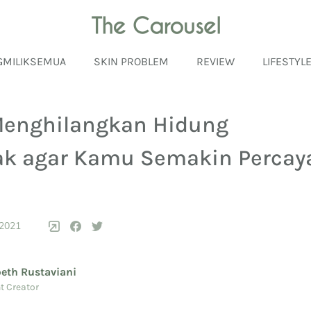
GMILIKSEMUA
SKIN PROBLEM
REVIEW
LIFESTYL
Menghilangkan Hidung
k agar Kamu Semakin Percay
 2021
beth Rustaviani
t Creator