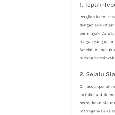
1. Tepuk-Te
Pergilah ke toile
dengan sedikit ai
berminyak. Cara l
tengah yang dalam 
Setelah menepuk-n
hidung berminyak t
2. Selalu S
Oil face paper ak
ke toilet untuk m
permukaan hidung 
meringankan keleb