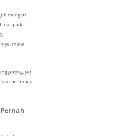
jib mengerti
ah daripada
g,
annya, maka
nggoreng, ya!
 akan berimbas
 Pernah