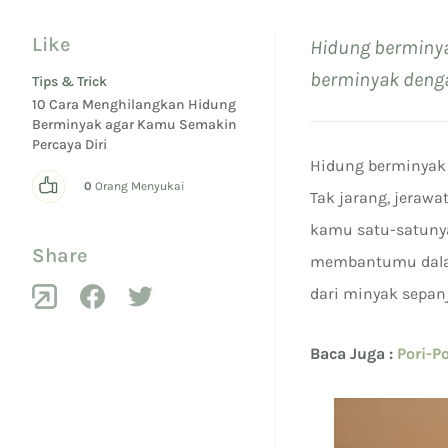
Like
Hidung berminy
berminyak denga
Tips & Trick
10 Cara Menghilangkan Hidung
Berminyak agar Kamu Semakin
Percaya Diri
Hidung berminyak 
0
Orang Menyukai
Tak jarang, jerawa
kamu satu-satunya
Share
membantumu dalam
dari minyak sepan
Baca Juga :
Pori-P