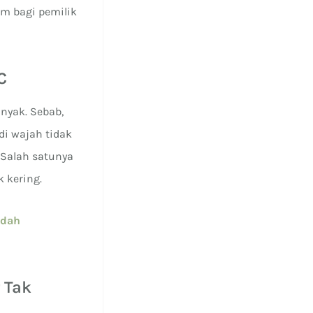
m bagi pemilik
C
inyak. Sebab,
di wajah tidak
 Salah satunya
 kering.
udah
 Tak