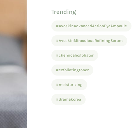
Trending
#AvoskinAdvancedActionEyeAmpoule
#AvoskinMiraculousRefiningSerum
#chemicalexfoliator
#exfoliatingtoner
#moisturizing
#dramakorea