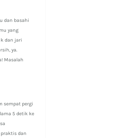
su dan basahi
gmu yang
k dan jari
sih, ya.
a! Masalah
m sempat pergi
lama 5 detik ke
isa
praktis dan