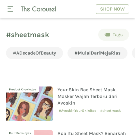
SHOP NOW
#sheetmask
Tags
#ADecadeOfBeauty
#MulaiDariMejaRias
Your Skin Bae Sheet Mask,
Product Knowledge
Masker Wajah Terbaru dari
Avoskin
#AvoskinYourSkinBae
#sheetmask
Apa Itu Sheet Mask? Benarkah
Kulit Berminyak