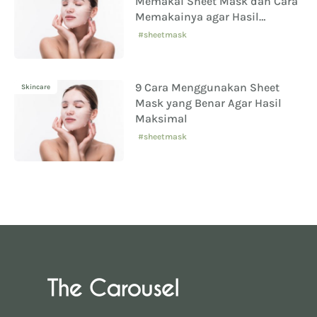
Memakai Sheet Mask dan Cara
Memakainya agar Hasil
Maksimal
#sheetmask
9 Cara Menggunakan Sheet
Skincare
Mask yang Benar Agar Hasil
Maksimal
#sheetmask