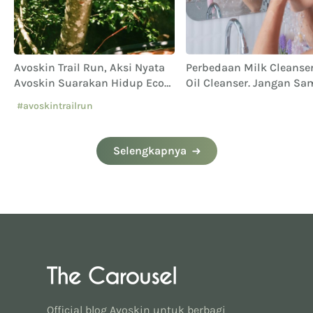
Avoskin Trail Run, Aksi Nyata
Perbedaan Milk Cleanse
Avoskin Suarakan Hidup Eco
Oil Cleanser. Jangan Sa
Conscious
Keliru!
#avoskintrailrun
#eventavoskin
Selengkapnya
Official blog Avoskin untuk berbagi