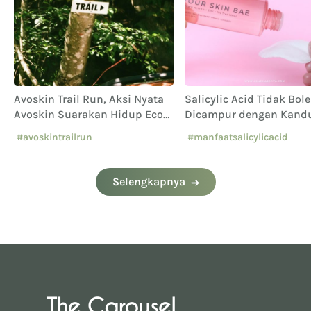
Avoskin Trail Run, Aksi Nyata
Salicylic Acid Tidak Bol
Avoskin Suarakan Hidup Eco
Dicampur dengan Kand
Conscious
Apa Saja Sih?
#avoskintrailrun
#manfaatsalicylicacid
#eventavoskin
Selengkapnya