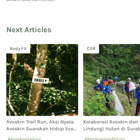
Next Articles
Body Fit
CSR
Avoskin Trail Run, Aksi Nyata
Kolaborasi Avoskin dan
Avoskin Suarakan Hidup Eco
Lindungi Hutan di Sura
Conscious
Beauty
#avoskintrailrun
#PenanamanPohon