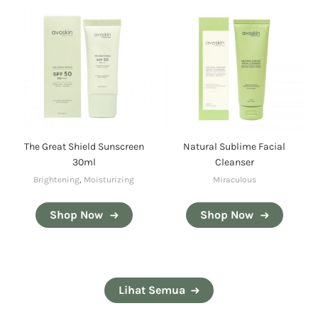
The Great Shield Sunscreen
Natural Sublime Facial
30ml
Cleanser
Brightening
,
Moisturizing
Miraculous
Shop Now
Shop Now
Lihat Semua