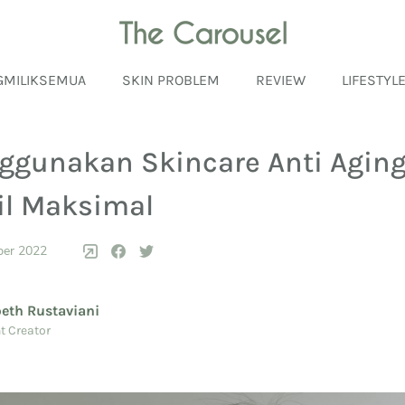
GMILIKSEMUA
SKIN PROBLEM
REVIEW
LIFESTYL
ggunakan Skincare Anti Agin
il Maksimal
ber 2022
beth Rustaviani
t Creator