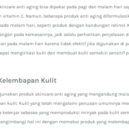
incare anti aging bisa dipakai pada pagi dan malam hari sep
vitamin C. Namun, beberapa produk anti aging diformulas
ada malam hari, seperti produk dengan kandungan retinol.
gan pada kemasannya, jadi selalu perhatikan penjelasan di
kan pada malam hari karena tidak efektif jika digunakan di pa
 dapat mengiritasi kulit dan membuat kulit semakin sensitif 
Kelembapan Kulit
unakan produk skincare anti aging yang mengandung moist
n kulit. Kulit yang telah mengalami penuaan umumnya men
ja kelenjar sebasea yang memproduksi minyak pada kulit se
mengimbangi hal ini dengan memakai produk yang melemba