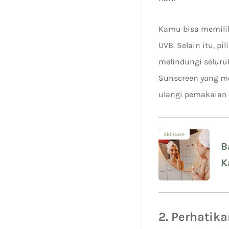
Kamu bisa memilih
UVB. Selain itu, 
melindungi seluruh
Sunscreen yang me
ulangi pemakaian s
Skincare
B
K
2. Perhati