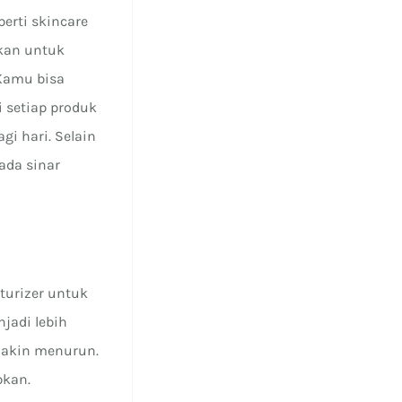
erti skincare
ikan untuk
 Kamu bisa
 setiap produk
gi hari. Selain
pada sinar
urizer untuk
jadi lebih
makin menurun.
pkan.