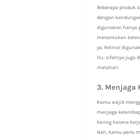
Beberapa produk sk
dengan kandungan 
digunakan hanya p
menemukan keteran
ya. Retinol diguna
itu, sifatnya juga
matahari.
3. Menjaga 
Kamu wajib mengg
menjaga kelembapa
kering karena ker
Nah, kamu perlu 