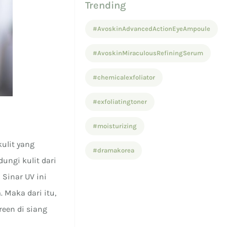
Trending
#AvoskinAdvancedActionEyeAmpoule
#AvoskinMiraculousRefiningSerum
#chemicalexfoliator
#exfoliatingtoner
#moisturizing
ulit yang
#dramakorea
ungi kulit dari
Sinar UV ini
. Maka dari itu,
een di siang