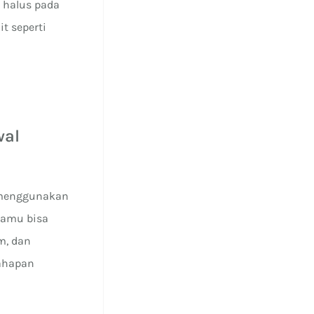
 halus pada
t seperti
wal
u menggunakan
Kamu bisa
m, dan
tahapan