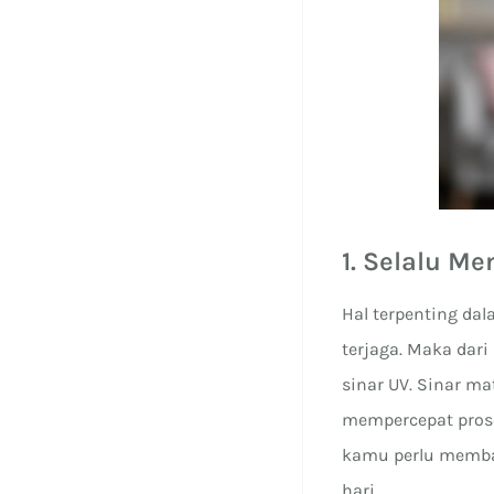
1. Selalu M
Hal terpenting da
terjaga. Maka dar
sinar UV. Sinar m
mempercepat proses
kamu perlu membat
hari.