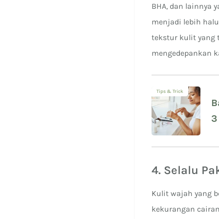
BHA, dan lainnya 
menjadi lebih ha
tekstur kulit yang
mengedepankan kan
Tips & Trick
B
3
4. Selalu P
Kulit wajah yang 
kekurangan cairan