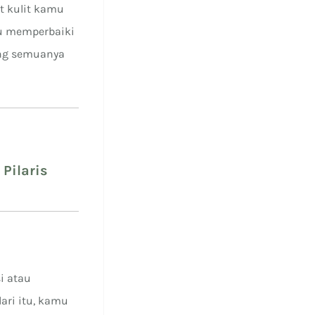
t kulit kamu
tu memperbaiki
yang semuanya
 Pilaris
i atau
ari itu, kamu