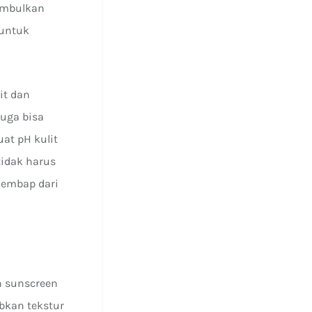
nimbulkan
 untuk
it dan
juga bisa
at pH kulit
tidak harus
lembap dari
n sunscreen
bkan tekstur