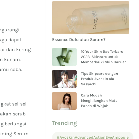
engurangi
uga dapat
Essence Dulu atau Serum?
ar dan kering.
10 Your Skin Bae Terbaru
2023, Skincare untuk
an kusam.
Memperbaiki Skin Barrier
kamu coba.
Tips Skipcare dengan
Produk Avoskin ala
Sasyachi
Cara Mudah
Menghilangkan Mata
gkat sel-sel
Panda di Wajah
nakan scrub
Trending
g berfungsi
efining Serum
#AvoskinAdvancedActionEyeAmpoule