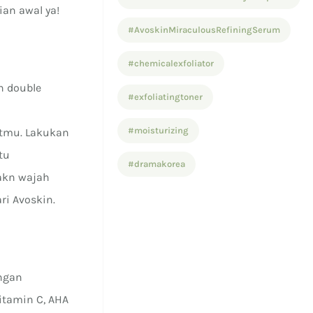
ian awal ya!
#AvoskinMiraculousRefiningSerum
#chemicalexfoliator
n double
#exfoliatingtoner
#moisturizing
itmu. Lakukan
tu
#dramakorea
hakn wajah
ri Avoskin.
ngan
vitamin C, AHA