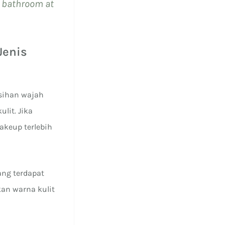
n bathroom at
Jenis
sihan wajah
lit. Jika
keup terlebih
ang terdapat
an warna kulit