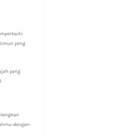
emperbaiki
 timun yang
.
ajah yang
.
hilangkan
umahmu dengan