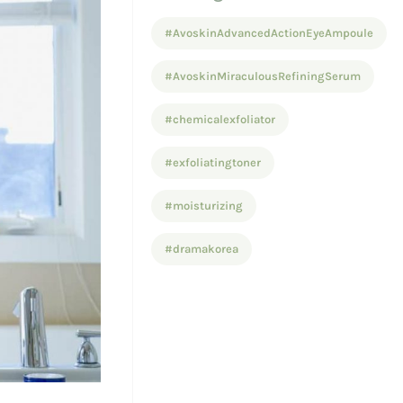
#AvoskinAdvancedActionEyeAmpoule
#AvoskinMiraculousRefiningSerum
#chemicalexfoliator
#exfoliatingtoner
#moisturizing
#dramakorea