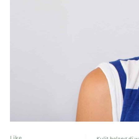
Like
Kulit belang di