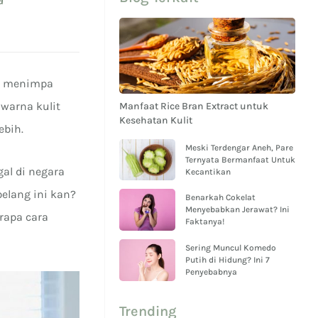
ng menimpa
 warna kulit
Manfaat Rice Bran Extract untuk
Kesehatan Kulit
ebih.
Meski Terdengar Aneh, Pare
Ternyata Bermanfaat Untuk
gal di negara
Kecantikan
belang ini kan?
Benarkah Cokelat
Menyebabkan Jerawat? Ini
rapa cara
Faktanya!
Sering Muncul Komedo
Putih di Hidung? Ini 7
Penyebabnya
Trending