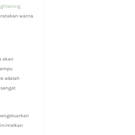
rightening
eratakan warna
a akan
 mampu
ya adalah
 sangat
mengeluarkan
eminimalkan