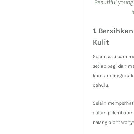
Beautiful young
h
1. Bersihka
Kulit
Salah satu cara m
setiap pagi dan m
kamu menggunakan
dahulu.
Selain memperhati
dalam pelembabmu
belang diantaranya