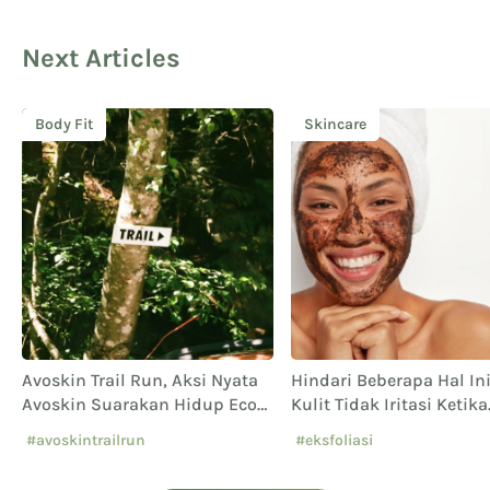
Next Articles
Body Fit
Skincare
Avoskin Trail Run, Aksi Nyata
Hindari Beberapa Hal In
Avoskin Suarakan Hidup Eco
Kulit Tidak Iritasi Ketika
Conscious
Menggunakan Face Scr
#avoskintrailrun
#eksfoliasi
#eventavoskin