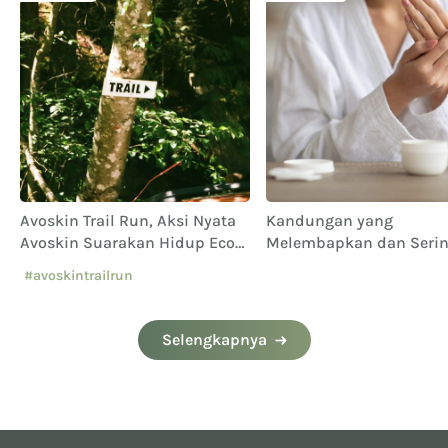
Avoskin Trail Run, Aksi Nyata
Kandungan yang
Avoskin Suarakan Hidup Eco
Melembapkan dan Seri
Conscious
Dipakai dalam Produk
#avoskintrailrun
Skincare
#eventavoskin
Selengkapnya