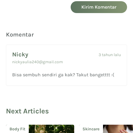
Kirim Komentar
Komentar
Nicky
3 tahun lalu
nickyaulia240@gmail.com
Bisa sembuh sendiri ga kak? Takut bangetttt :(
Next Articles
Body Fit
Skincare