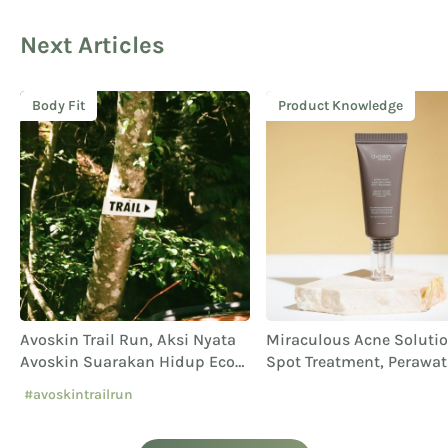
Next Articles
Body Fit
Product Knowledge
Avoskin Trail Run, Aksi Nyata
Miraculous Acne Soluti
Avoskin Suarakan Hidup Eco
Spot Treatment, Perawa
Conscious
Khusus untuk Jerawat
#avoskintrailrun
#eventavoskin