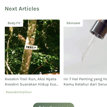
Next Articles
Body Fit
Skincare
Avoskin Trail Run, Aksi Nyata
Ini 7 Hal Penting yang H
Avoskin Suarakan Hidup Eco
Kamu Ketahui dari Ser
Conscious
Wajah
#avoskintrailrun
#eventavoskin