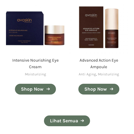
Intensive Nourishing Eye
Advanced Action Eye
Cream
Ampoule
Moisturizing
Anti Aging
,
Moisturizing
Shop Now
Shop Now
Lihat Semua