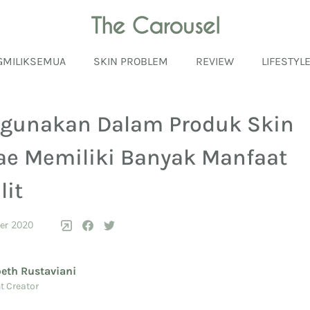
GMILIKSEMUA
SKIN PROBLEM
REVIEW
LIFESTYL
igunakan Dalam Produk Skin
gae Memiliki Banyak Manfaat
lit
er 2020
beth Rustaviani
t Creator