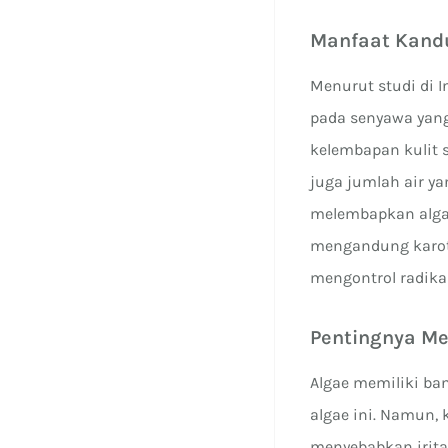
Manfaat Kandu
Menurut studi di I
pada senyawa yang
kelembapan kulit 
juga jumlah air y
melembapkan algae 
mengandung karot
mengontrol radika
Pentingnya M
Algae memiliki ba
algae ini. Namun,
menyebabkan iritas