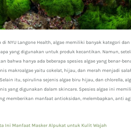
 di NYU Langone Health, algae memiliki banyak kategori dan 
apa yang digunakan untuk produk kecantikan. Namun, setel
kan bahwa hanya ada beberapa spesies algae yang benar-be
enis makroalgae yaitu cokelat, hijau, dan merah menjadi sala
elain itu, spirulina sejenis algae biru hijau, dan chlorella, al
nis yang digunakan dalam skincare. Spesies algae ini memili
ang memberikan manfaat antioksidan, melembapkan, anti agi
ta Ini Manfaat Masker Alpukat untuk Kulit Wajah