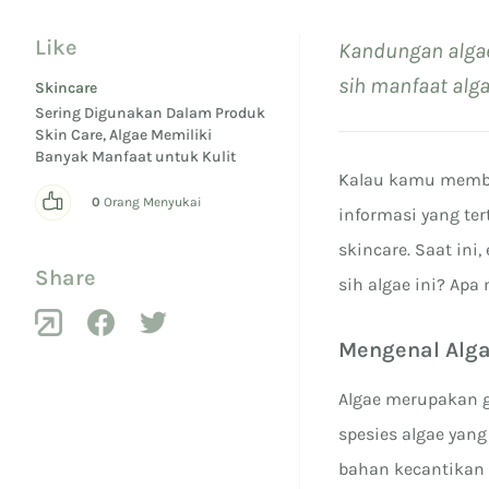
Like
Kandungan algae
sih manfaat alg
Skincare
Sering Digunakan Dalam Produk
Skin Care, Algae Memiliki
Banyak Manfaat untuk Kulit
Kalau kamu membe
0
Orang Menyukai
informasi yang te
skincare. Saat in
Share
sih algae ini? Apa
Mengenal Alg
Algae merupakan g
spesies algae yang
bahan kecantikan k