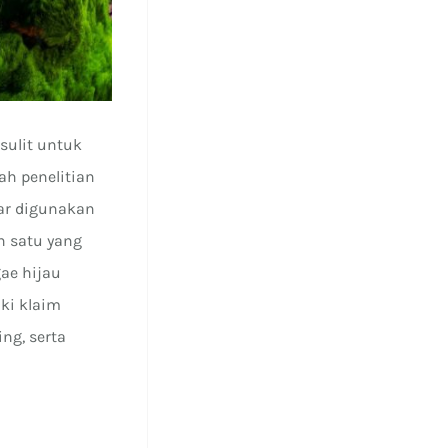
sulit untuk
ah penelitian
nar digunakan
h satu yang
gae hijau
ki klaim
ng, serta