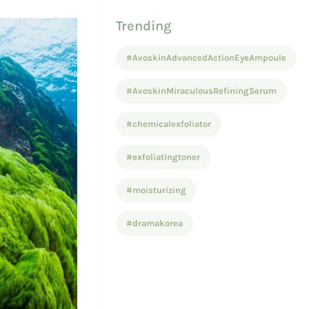
Trending
#AvoskinAdvancedActionEyeAmpoule
#AvoskinMiraculousRefiningSerum
#chemicalexfoliator
#exfoliatingtoner
#moisturizing
#dramakorea