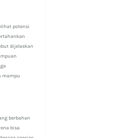
elihat potensi
pertahankan
but dijelaskan
mampuan
uga
dan mampu
yang berbahan
rena bisa
eberapa spesies