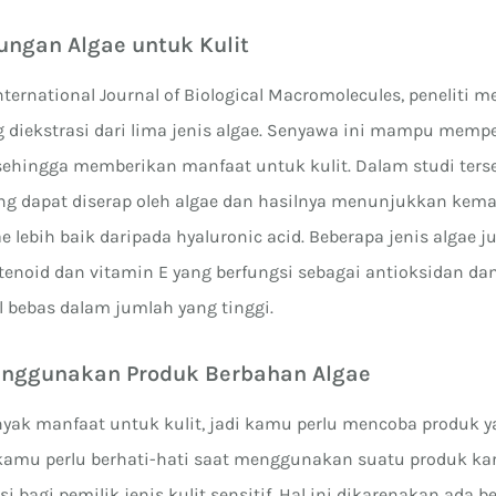
ngan Algae untuk Kulit
nternational Journal of Biological Macromolecules, peneliti m
 diekstrasi dari lima jenis algae. Senyawa ini mampu mem
sehingga memberikan manfaat untuk kulit. Dalam studi terse
ang dapat diserap oleh algae dan hasilnya menunjukkan ke
lebih baik daripada hyaluronic acid. Beberapa jenis algae j
enoid dan vitamin E yang berfungsi sebagai antioksidan 
l bebas dalam jumlah yang tinggi.
enggunakan Produk Berbahan Algae
nyak manfaat untuk kulit, jadi kamu perlu mencoba produk 
 kamu perlu berhati-hati saat menggunakan suatu produk ka
i bagi pemilik jenis kulit sensitif. Hal ini dikarenakan ada b