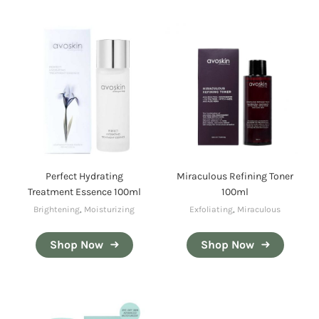
Perfect Hydrating
Miraculous Refining Toner
Treatment Essence 100ml
100ml
Brightening
,
Moisturizing
Exfoliating
,
Miraculous
Shop Now
Shop Now