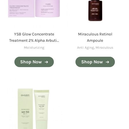
YSB Glow Concentrate
Miraculous Retinol
Treatment 2% Alpha Arbutin
Ampoule
+ Multi Probiome + Beta
Moisturizing
Anti Aging
,
Miraculous
Carotene
Shop Now
Shop Now