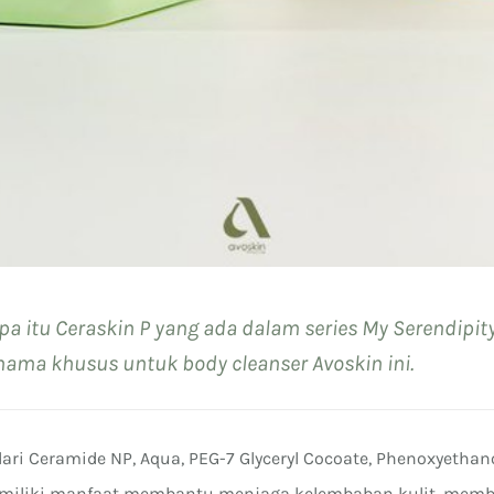
a itu Ceraskin P yang ada dalam series My Serendipit
nama khusus untuk body cleanser Avoskin ini.
 dari Ceramide NP, Aqua, PEG-7 Glyceryl Cocoate, Phenoxyetha
miliki manfaat membantu menjaga kelembaban kulit, mem