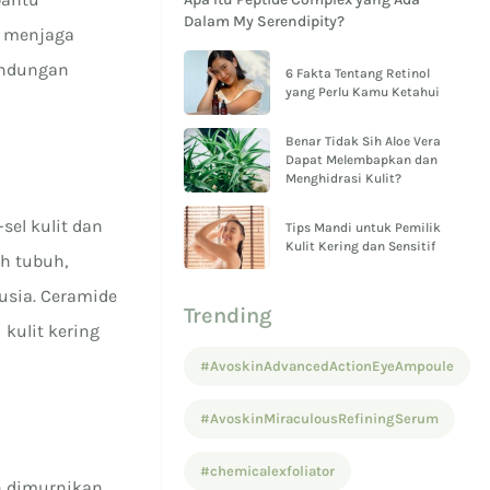
Dalam My Serendipity?
u menjaga
kandungan
6 Fakta Tentang Retinol
yang Perlu Kamu Ketahui
Benar Tidak Sih Aloe Vera
Dapat Melembapkan dan
Menghidrasi Kulit?
sel kulit dan
Tips Mandi untuk Pemilik
Kulit Kering dan Sensitif
eh tubuh,
usia. Ceramide
Trending
 kulit kering
#AvoskinAdvancedActionEyeAmpoule
#AvoskinMiraculousRefiningSerum
#chemicalexfoliator
h dimurnikan,