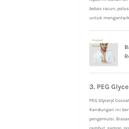
bebas racun, polu
untuk mengantarka
Product
B
Knowledge
R
A
3. PEG Glyce
PEG Glyceryl Cocoa
Kandungan ini ber
pengemulsi. Bias
rambut, sampo, pr