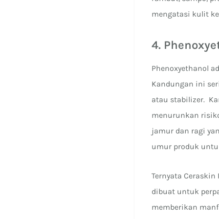
mengatasi kulit ke
4. Phenoxye
Phenoxyethanol ad
Kandungan ini ser
atau stabilizer.
menurunkan risiko
jamur dan ragi y
umur produk untuk
Ternyata Ceraskin
dibuat untuk per
memberikan manfa