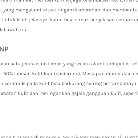
t yang mengalami iritasi ringan/kemerahan, dan membant
r. Untuk lebih jelasnya, kamu bisa simak penjelasan setiap 
i bawah ini.
 NP
lah satu jenis asam lemak yang secara alami terdapat di sel-
50% lapisan kulit luar (epidermis). Meskipun diproduksi ol
ah ceramide pada kulit bisa berkurang seiring bertambahnya 
hatan kulit dan meringankan gejala gangguan kulit, seperti
r yang biasanya di minum y. Aqua/water merupakan air suda