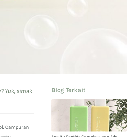
Blog Terkait
y? Yuk, simak
nol. Campuran
bantu
Apa Itu Peptide Complex yang Ada