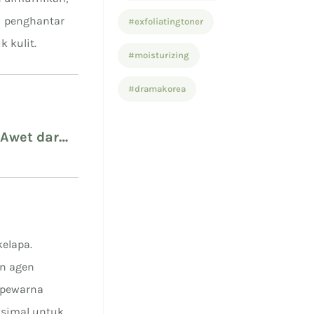
i penghantar
#exfoliatingtoner
 kulit.
#moisturizing
#dramakorea
Awet dari
kelapa.
an agen
 pewarna
ksimal untuk