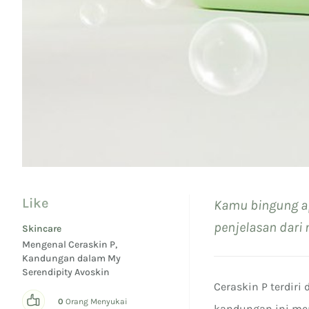
Like
Kamu bingung ap
penjelasan dari 
Skincare
Mengenal Ceraskin P,
Kandungan dalam My
Serendipity Avoskin
Ceraskin P terdiri
0
Orang Menyukai
kandungan ini me