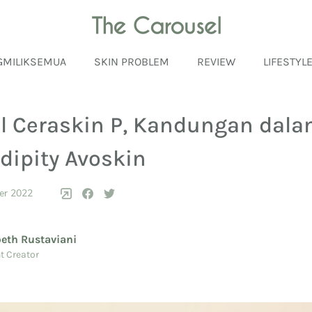
GMILIKSEMUA
SKIN PROBLEM
REVIEW
LIFESTYL
 Ceraskin P, Kandungan dal
dipity Avoskin
er 2022
beth Rustaviani
t Creator