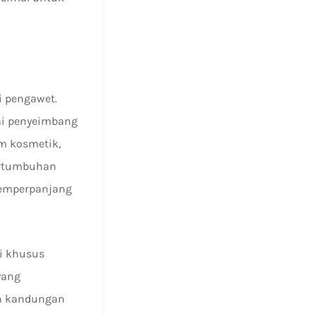
i pengawet.
ai penyeimbang
m kosmetik,
pertumbuhan
memperpanjang
ni khusus
yang
an kandungan