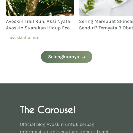
Avoskin Trail Run, Aksi Nyata
Sering Membuat Skinca
Avoskin Suarakan Hidup Eco
Sendiri? Ternyata 3 Oba
Conscious
Jerawat Alami Ini Berba
#avoskintrailrun
untuk Kulit
#eventavoskin
Selengkapnya
Official blog Avoskin untuk berbagi
informasi terkini seputar skincare, trend