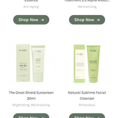
Essence
Treatment 2% Alpha Arbutin
+ Multi Probiome + Beta
Anti Aging
Moisturizing
Carotene
Shop Now
Shop Now
The Great Shield Sunscreen
Natural Sublime Facial
30ml
Cleanser
Brightening
,
Moisturizing
Miraculous
Shop Now
Shop Now