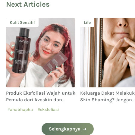
Next Articles
Kulit Sensitif
Life
Produk Eksfoliasi Wajah untuk
Keluarga Dekat Melaku
Pemula dari Avoskin dan
Skin Shaming? Jangan
Tahapan Pakainya
Berkecil Hati, Tetap Cint
#ahabhapha
#eksfoliasi
Dirimu!
Selengkapnya