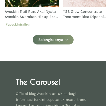
Avoskin Trail Run, Aksi Nyata
YSB Glow Concentrate
Avoskin Suarakan Hidup Eco
Treatment Bisa Dipakai
Conscious
Bersamaan Dengan Kri
#avoskintrailrun
Avoskin Lain Nggak Sih?
Jawabannya!
#eventavoskin
Selengkapnya
Official blog Avoskin untuk berbagi
informasi terkini seputar skincare, trend
kecantikan, dan gaya hidup. Temukan