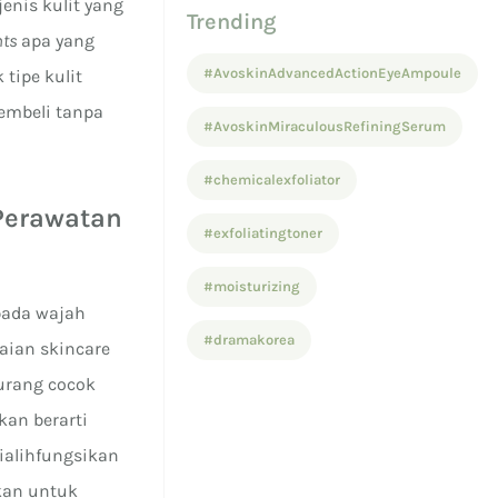
enis kulit yang
Trending
nts
apa yang
#AvoskinAdvancedActionEyeAmpoule
tipe kulit
membeli tanpa
#AvoskinMiraculousRefiningSerum
#chemicalexfoliator
Perawatan
#exfoliatingtoner
#moisturizing
ada wajah
#dramakorea
aian skincare
kurang cocok
kan berarti
ialihfungsikan
kan untuk