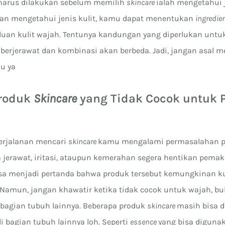
 harus dilakukan sebelum memilih
skincare
ialah mengetahui j
an mengetahui jenis kulit, kamu dapat menentukan
ingredie
luan kulit wajah. Tentunya kandungan yang diperlukan untuk 
 berjerawat dan kombinasi akan berbeda. Jadi, jangan asal 
lu ya
Produk
Skincare
yang Tidak Cocok untuk 
perjalanan mencari
skincare
kamu mengalami permasalahan p
 jerawat, iritasi, ataupun kemerahan segera hentikan pemak
 bisa menjadi pertanda bahwa produk tersebut kemungkinan 
 Namun, jangan khawatir ketika tidak cocok untuk wajah, bu
 bagian tubuh lainnya. Beberapa produk
skincare
masih bisa d
 bagian tubuh lainnya loh. Seperti
essence
yang bisa diguna