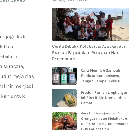
enjaga kulit
k bisa
Cerita Dibalik Kolaborasi Avoskin dan
Rumah Faye dalam Perayaan Hari
sebelum
Perempuan
 skincare,
Cara Memilah Sampah
sudut meja rias
Berdasarkan Jenisnya,
Jangan Sampai Keliru!
rakhir menjadi
Produk Ramah Lingkungan
kukan untuk
Ini Bisa Bikin Kamu Lebih
Hemat!
Avoskin Mengadopsi 3
Orangutan dan Melakukan
Reforestasi Hutan Bersama
BOS Foundation