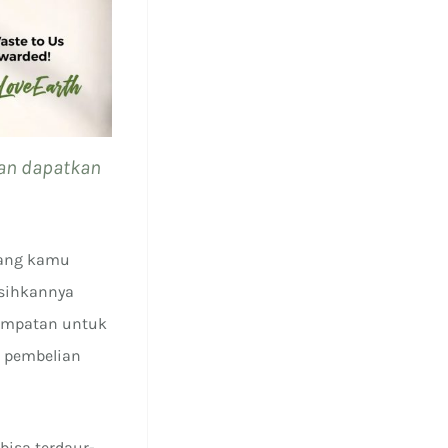
dan dapatkan
yang kamu
sihkannya
sempatan untuk
k pembelian
bisa terdaur-