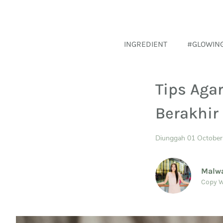
INGREDIENT
#GLOWIN
Tips Aga
Berakhir
Diunggah 01 October
Malw
Copy W