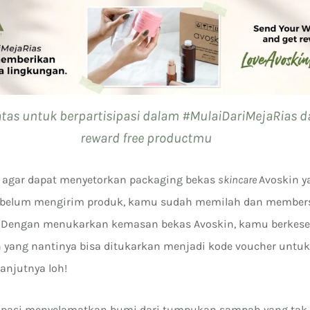
 atas untuk berpartisipasi dalam #MulaiDariMejaRias 
reward free productmu
da agar dapat menyetorkan packaging bekas
skincare
Avoskin 
sebelum mengirim produk, kamu sudah memilah dan member
ya. Dengan menukarkan kemasan bekas Avoskin, kamu berke
yang nantinya bisa ditukarkan menjadi kode voucher untu
anjutnya loh!
isipasi menyelamatkan bumi dari tumpukan sampah yang tak 