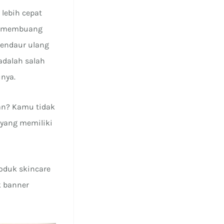
 lebih cepat
ng membuang
Mendaur ulang
adalah salah
nya.
an? Kamu tidak
 yang memiliki
oduk skincare
k banner