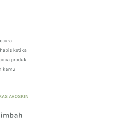
secara
habis ketika
coba produk
an kamu
KAS AVOSKIN
 Limbah