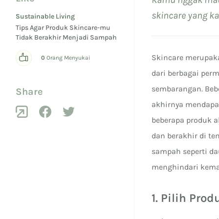
skincare yang k
Sustainable Living
Tips Agar Produk Skincare-mu
Tidak Berakhir Menjadi Sampah
Skincare merupaka
0
Orang Menyukai
dari berbagai per
sembarangan. Beb
Share
akhirnya mendap
beberapa produk a
dan berakhir di t
sampah seperti da
menghindari kema
1. Pilih Pro