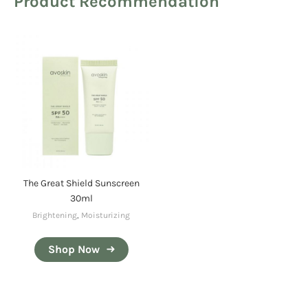
Product Recommendation
The Great Shield Sunscreen
30ml
Brightening
,
Moisturizing
Shop Now