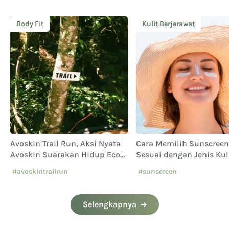
Body Fit
Kulit Berjerawat
Avoskin Trail Run, Aksi Nyata
Cara Memilih Sunscreen
Avoskin Suarakan Hidup Eco
Sesuai dengan Jenis Kul
Conscious
yang Benar
#avoskintrailrun
#sunscreen
#eventavoskin
Selengkapnya