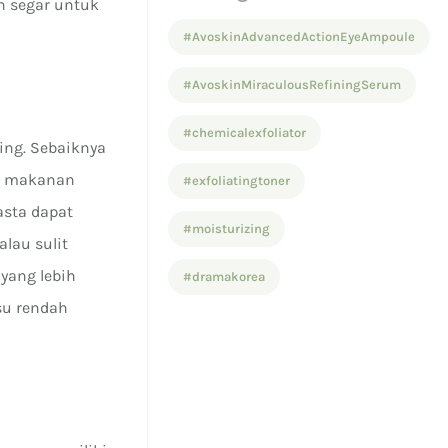
n segar untuk
#AvoskinAdvancedActionEyeAmpoule
#AvoskinMiraculousRefiningSerum
#chemicalexfoliator
ing. Sebaiknya
an makanan
#exfoliatingtoner
pasta dapat
#moisturizing
lau sulit
yang lebih
#dramakorea
su rendah