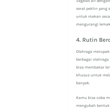
Segelas air denga
serat pektin yang
untuk makan secara
mengurangi lemak
4. Rutin Be
Olahraga merupaka
berbagai olahraga
bisa membakar le
khusus untuk mela
banyak.
Kamu bisa coba me
mengubah bentuk 