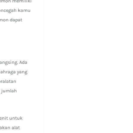
lemon memiliki
 mencegah kamu
emon dapat
angsing. Ada
lahraga yang
ralatan
m jumlah
enit untuk
akan alat