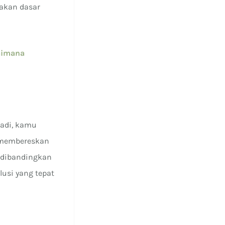
rakan dasar
aimana
Jadi, kamu
i membereskan
 dibandingkan
lusi yang tepat