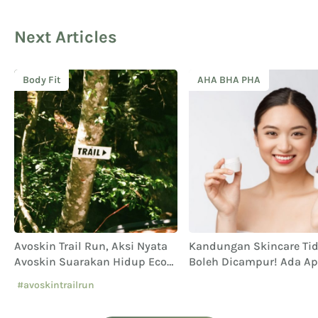
Next Articles
Body Fit
AHA BHA PHA
Avoskin Trail Run, Aksi Nyata
Kandungan Skincare Ti
Avoskin Suarakan Hidup Eco
Boleh Dicampur! Ada Ap
Conscious
Ya?
#avoskintrailrun
#eventavoskin