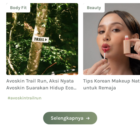
Body Fit
Beauty
i
Avoskin Trail Run, Aksi Nyata
Tips Korean Makeup Nat
Avoskin Suarakan Hidup Eco
untuk Remaja
Conscious
#avoskintrailrun
#eventavoskin
Selengkapnya