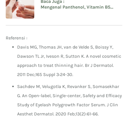
Baca Juga :
Mengenal Panthenol, Vitamin B5
yang Melembapkan Kulit Hingga
Efek Sampingnya
Referensi :
Davis MG, Thomas JH, van de Velde S, Boissy Y,
Dawson TL Jr, Iveson R, Sutton K. A novel cosmetic
approach to treat thinning hair. Br J Dermatol.
2011 Dec;165 Suppl 3:24-30.
Sachdev M, Velugotla K, Revanker S, Somasekhar
G. An Open-label, Single-center, Safety and Efficacy
Study of Eyelash Polygrowth Factor Serum. J Clin
Aesthet Dermatol. 2020 Feb;13(2):61-66.