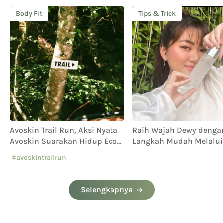
Body Fit
Tips & Trick
Avoskin Trail Run, Aksi Nyata
Raih Wajah Dewy denga
Avoskin Suarakan Hidup Eco
Langkah Mudah Melalui
Conscious
Perawatan Avoskin
#avoskintrailrun
#eventavoskin
Selengkapnya