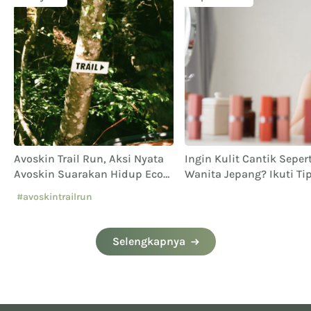
Avoskin Trail Run, Aksi Nyata
Ingin Kulit Cantik Sepert
Avoskin Suarakan Hidup Eco
Wanita Jepang? Ikuti Tip
Conscious
Agar Kulit Selalu Cantik
#avoskintrailrun
Sehat
#eventavoskin
Selengkapnya