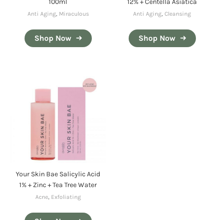
100ml
12% + Centella Asiatica
Anti Aging
,
Miraculous
Anti Aging
,
Cleansing
Shop Now
Shop Now
Your Skin Bae Salicylic Acid
1% + Zinc + Tea Tree Water
Acne
,
Exfoliating