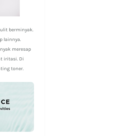
lit berminyak.
 lainnya.
inyak meresap
iritasi. Di
ting toner.