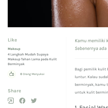
Like
Kamu memiliki k
Sebenernya ada 
Makeup
4 Langkah Mudah Supaya
Makeup Tahan Lama pada Kulit
Berminyak
Bagi pemilik kuli
0
Orang Menyukai
luntur. Kalau sud
berminyak, kamu 
Share
untuk kulit bermi
1. Facial W