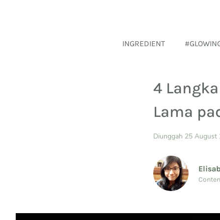
INGREDIENT
#GLOWIN
4 Langk
Lama pad
Diunggah 25 August
Elisa
Conten