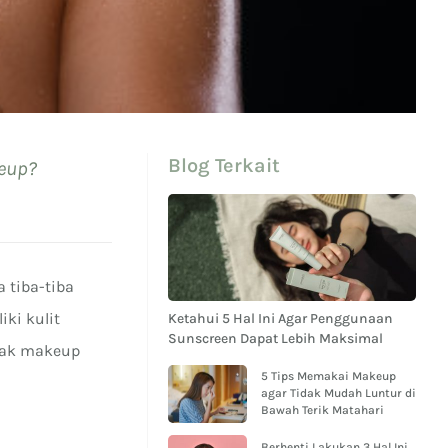
Blog Terkait
keup?
 tiba-tiba
ki kulit
Ketahui 5 Hal Ini Agar Penggunaan
Sunscreen Dapat Lebih Maksimal
mak makeup
5 Tips Memakai Makeup
agar Tidak Mudah Luntur di
Bawah Terik Matahari
Berhenti Lakukan 3 Hal Ini