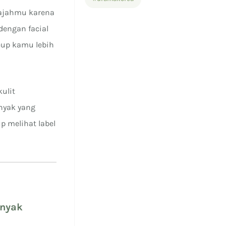
ajahmu karena
dengan facial
up kamu lebih
ulit
inyak yang
p melihat label
inyak