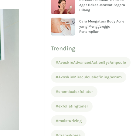
Agar Bekas Jerawat Segera
Hilang
Cara Mengatasi Body Acne
yang Mengganggu
Penampilan
Trending
#AvoskinAdvancedActionEyeAmpoule
#AvoskinMiraculousRefiningSerum
#chemicalexfoliator
#exfoliatingtoner
#moisturizing
#dramakorea