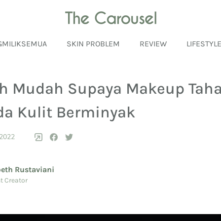
GMILIKSEMUA
SKIN PROBLEM
REVIEW
LIFESTYL
ah Mudah Supaya Makeup Tah
a Kulit Berminyak
 2022
beth Rustaviani
t Creator