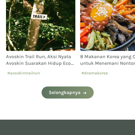
Avoskin Trail Run, Aksi Nyata
8 Makanan Korea yang 
Avoskin Suarakan Hidup Eco
untuk Menemani Nonto
Conscious
Drakor
#avoskintrailrun
#dramakorea
#eventavoskin
Selengkapnya