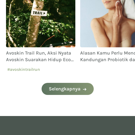
Avoskin Trail Run, Aksi Nyata
Alasan Kamu Perlu Men
Avoskin Suarakan Hidup Eco
Kandungan Probiotik d
Conscious
Skincare
#avoskintrailrun
#eventavoskin
Selengkapnya