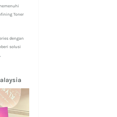
 memenuhi
fining Toner
eries dengan
beri solusi
,
alaysia