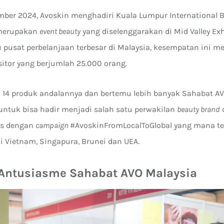
mber 2024, Avoskin menghadiri Kuala Lumpur International 
 merupakan
event beauty
yang diselenggarakan di Mid Valley Exh
u pusat perbelanjaan terbesar di Malaysia, kesempatan ini
sitor yang berjumlah 25.000 orang.
4 produk andalannya dan bertemu lebih banyak Sahabat AV
 untuk bisa hadir menjadi salah satu perwakilan
beauty brand
d
ras dengan
campaign
#AvoskinFromLocalToGlobal yang mana tel
 Vietnam, Singapura, Brunei dan UEA.
Antusiasme Sahabat AVO Malaysia