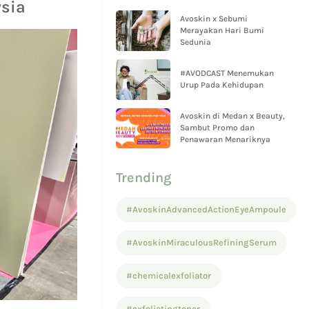
ysia
Avoskin x Sebumi
Merayakan Hari Bumi
Sedunia
#AVODCAST Menemukan
Urup Pada Kehidupan
Avoskin di Medan x Beauty,
Sambut Promo dan
Penawaran Menariknya
Trending
#AvoskinAdvancedActionEyeAmpoule
#AvoskinMiraculousRefiningSerum
#chemicalexfoliator
#exfoliatingtoner