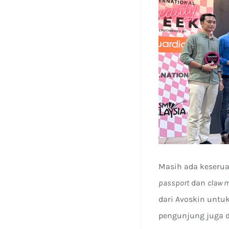
Masih ada keseruan
passport
dan
claw 
dari Avoskin untu
pengunjung juga d