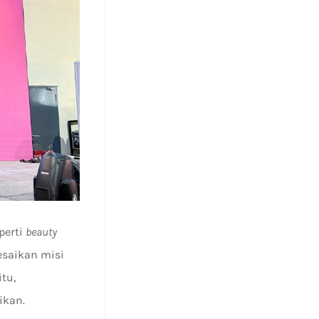
perti
beauty
esaikan misi
itu,
ikan.