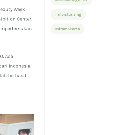
Beauty Week
#moisturizing
ibition Center.
 mempertemukan
#dramakorea
O. Ada
ari Indonesia.
ah berhasil