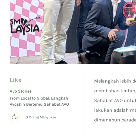
Like
Melangkah lebih de
membahas tentang
Avo Stories
From Local to Global, Langkah
Sahabat AVO untuk
Avoskin Bertemu Sahabat AVO
lakukan adalah me
0
Orang Menyukai
dimanapun berada.