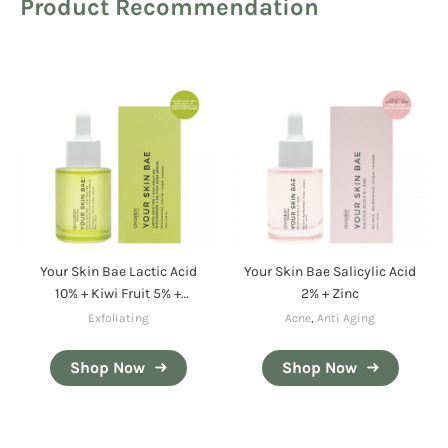
Product Recommendation
Your Skin Bae Lactic Acid
Your Skin Bae Salicylic Acid
10% + Kiwi Fruit 5% +
2% + Zinc
Niacinamide 2,5% High
Exfoliating
Acne
,
Anti Aging
Dose Serum
Shop Now
Shop Now