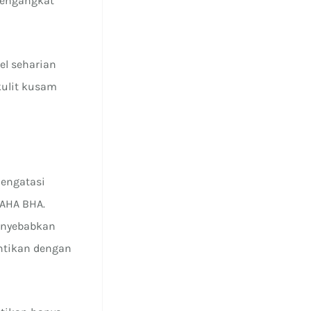
mengangkat
el seharian
kulit kusam
mengatasi
 AHA BHA.
menyebabkan
antikan dengan