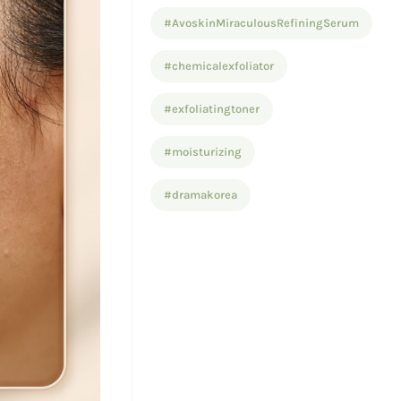
#AvoskinMiraculousRefiningSerum
#chemicalexfoliator
#exfoliatingtoner
#moisturizing
#dramakorea