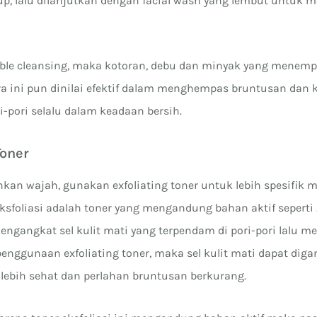
, lalu dilanjutkan dengan facial wash yang lembut untuk 
ble cleansing, maka kotoran, debu dan minyak yang menemp
ara ini pun dinilai efektif dalam menghempas bruntusan dan 
i-pori selalu dalam keadaan bersih.
Toner
kan wajah, gunakan exfoliating toner untuk lebih spesifik 
eksfoliasi adalah toner yang mengandung bahan aktif seperti
mengangkat sel kulit mati yang terpendam di pori-pori lalu 
penggunaan exfoliating toner, maka sel kulit mati dapat dig
g lebih sehat dan perlahan bruntusan berkurang.