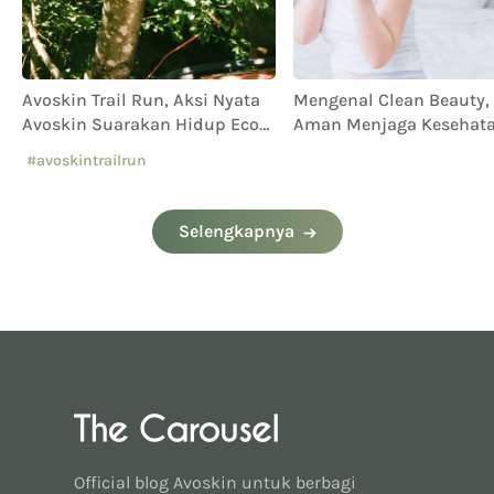
Avoskin Trail Run, Aksi Nyata
Mengenal Clean Beauty,
a
Avoskin Suarakan Hidup Eco
Aman Menjaga Kesehat
Conscious
Kulit
#avoskintrailrun
#eventavoskin
Selengkapnya
Official blog Avoskin untuk berbagi