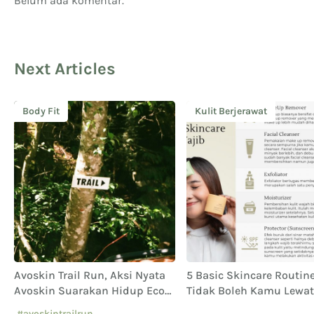
Belum ada komentar.
Next Articles
Body Fit
Kulit Berjerawat
Avoskin Trail Run, Aksi Nyata
5 Basic Skincare Routin
Avoskin Suarakan Hidup Eco
Tidak Boleh Kamu Lewa
o
Conscious
#avoskintrailrun