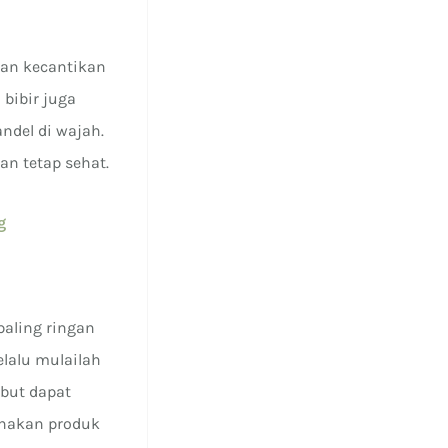
an kecantikan
 bibir juga
ndel di wajah.
n tetap sehat.
g
paling ringan
elalu mulailah
ebut dapat
renakan produk