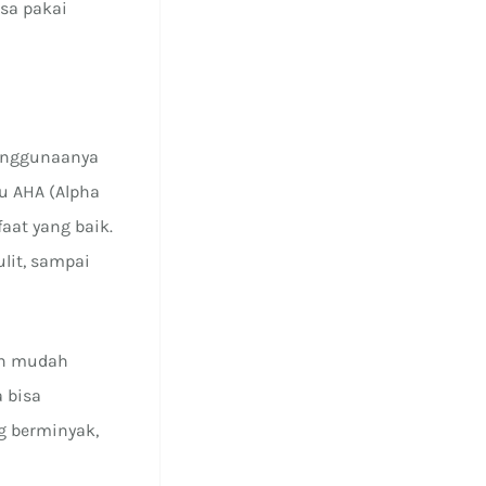
isa pakai
penggunaanya
tu AHA (Alpha
aat yang baik.
lit, sampai
bih mudah
a bisa
g berminyak,