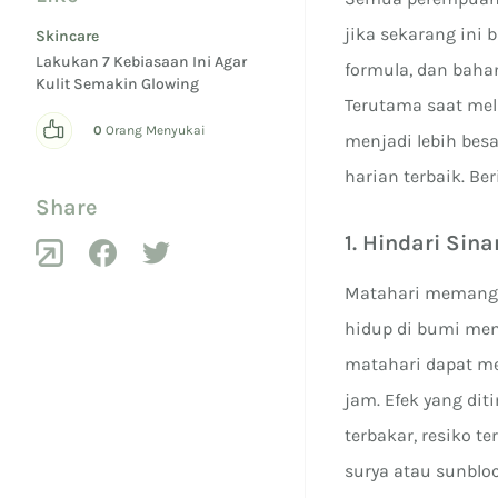
jika sekarang ini
Skincare
Lakukan 7 Kebiasaan Ini Agar
formula, dan baha
Kulit Semakin Glowing
Terutama saat mel
0
Orang Menyukai
menjadi lebih bes
harian terbaik. Be
Share
1. Hindari Sin
Matahari memang 
hidup di bumi mem
matahari dapat me
jam. Efek yang dit
terbakar, resiko te
surya atau sunbloc