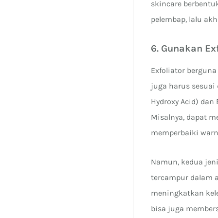
skincare berbentuk
pelembap, lalu akh
6. Gunakan Exf
Exfoliator bergun
juga harus sesuai d
Hydroxy Acid) dan
Misalnya, dapat m
memperbaiki warna
Namun, kedua jeni
tercampur dalam ai
meningkatkan kele
bisa juga members