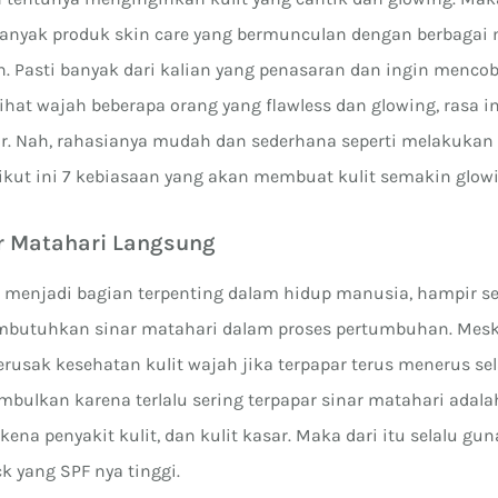
 banyak produk skin care yang bermunculan dengan berbagai
n. Pasti banyak dari kalian yang penasaran dan ingin menco
ihat wajah beberapa orang yang flawless dan glowing, rasa 
ar. Nah, rahasianya mudah dan sederhana seperti melakukan 
rikut ini 7 kebiasaan yang akan membuat kulit semakin glow
ar Matahari Langsung
menjadi bagian terpenting dalam hidup manusia, hampir s
butuhkan sinar matahari dalam proses pertumbuhan. Meski 
rusak kesehatan kulit wajah jika terpapar terus menerus s
imbulkan karena terlalu sering terpapar sinar matahari adalah
rkena penyakit kulit, dan kulit kasar. Maka dari itu selalu gu
k yang SPF nya tinggi.