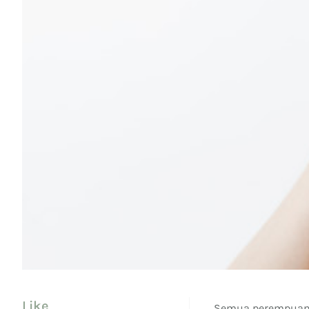
Like
Semua perempuan t