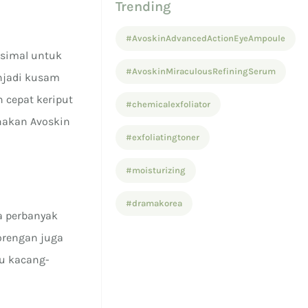
Trending
#AvoskinAdvancedActionEyeAmpoule
ksimal untuk
#AvoskinMiraculousRefiningSerum
enjadi kusam
 cepat keriput
#chemicalexfoliator
nakan Avoskin
#exfoliatingtoner
#moisturizing
#dramakorea
a perbanyak
orengan juga
tu kacang-