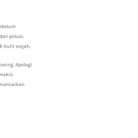
sebelum
dan polusi.
i kulit wajah.
owing. Apalagi
emakin
memancarkan