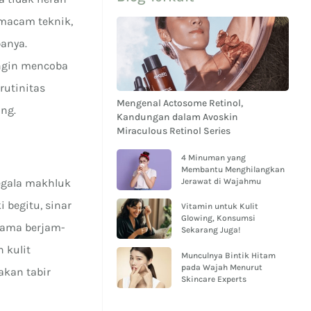
 macam teknik,
banya.
ingin mencoba
rutinitas
Mengenal Actosome Retinol,
ing.
Kandungan dalam Avoskin
Miraculous Retinol Series
4 Minuman yang
Membantu Menghilangkan
Jerawat di Wajahmu
egala makhluk
begitu, sinar
Vitamin untuk Kulit
Glowing, Konsumsi
elama berjam-
Sekarang Juga!
 kulit
Munculnya Bintik Hitam
pada Wajah Menurut
nakan tabir
Skincare Experts