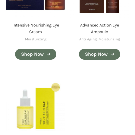
Intensive Nourishing Eye
Advanced Action Eye
Cream
Ampoule
Moisturizing
Anti Aging
,
Moisturizing
Shop Now
Shop Now