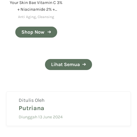
Your Skin Bae Vitamin C 3%
+ Niacinamide 2% +
Mandarin Orange Fruit
Anti Aging
,
Cleansing
Extract
Shop Now
Lihat Semua
Ditulis Oleh
Putriana
Diunggah 13 June 2024