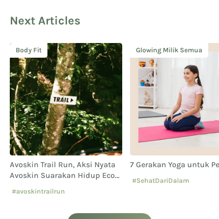
Next Articles
Body Fit
Glowing Milik Semua
Avoskin Trail Run, Aksi Nyata
7 Gerakan Yoga untuk P
Avoskin Suarakan Hidup Eco
#SehatDariDalam
Conscious
#avoskintrailrun
#eventavoskin